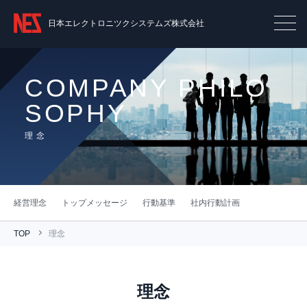
日本エレクトロニツクシステムズ株式会社
COMPANY PHILO
SOPHY
理念
経営理念
トップメッセージ
行動基準
社内行動計画
TOP
理念
理念