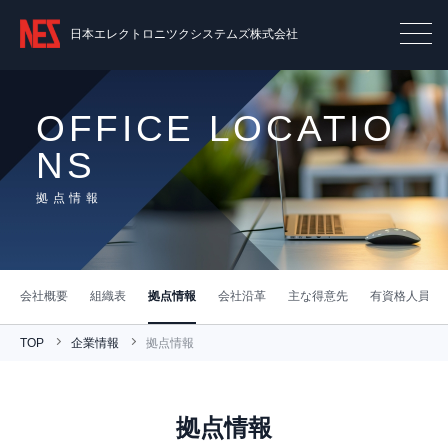
日本エレクトロニツクシステムズ株式会社
OFFICE LOCATIO
NS
拠点情報
会社概要
組織表
拠点情報
会社沿革
主な得意先
有資格人員表
TOP
企業情報
拠点情報
拠点情報