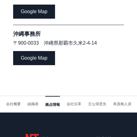
Google Map
沖縄事務所
〒900-0033 沖縄県那覇市久米2-4-14
Google Map
会社概要
組織表
会社沿革
主な得意先
有資格人員表
拠点情報