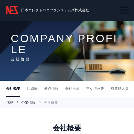
日本エレクトロニツクシステムズ株式会社
COMPANY PROFI
LE
会社概要
会社概要
組織表
拠点情報
会社沿革
主な得意先
有資格人員表
TOP
企業情報
会社概要
会社概要