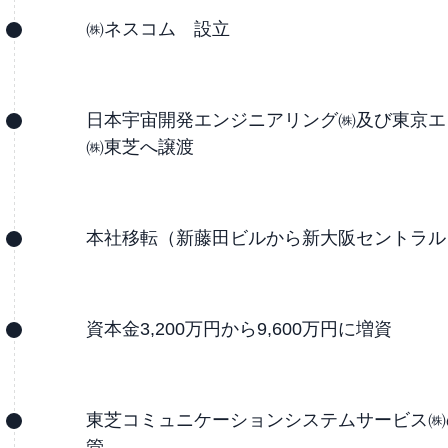
㈱ネスコム 設立
日本宇宙開発エンジニアリング㈱及び東京エ
㈱東芝へ譲渡
本社移転（新藤田ビルから新大阪セントラル
資本金3,200万円から9,600万円に増資
東芝コミュニケーションシステムサービス㈱の
管