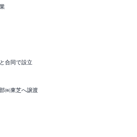
業
と合同で設立
部㈱東芝へ譲渡