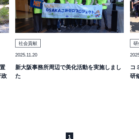
社会貢献
研
2025.11.20
2025
置
新大阪事務所周辺で美化活動を実施しまし
コ
行政
た
研
1